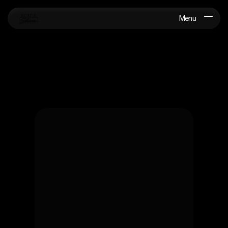
Menu
G
e
t
a
f
r
e
e
q
u
o
t
e
+1
Continue